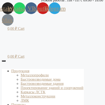
Режим работы : Пн - Пт с 09:00 - 18:00
nstagram
Whatsapp
Vk
Youtube
Telegram
Max
0,00
₽
Cart
0,00
₽
Cart
Продукция
Металлопрофили
Быстровозводимые дома
Быстровозводимые здания
Проектирование зданий и сооружений
Каркасы ЛСТК
Металлоконструкции
ЛМК
Проекты