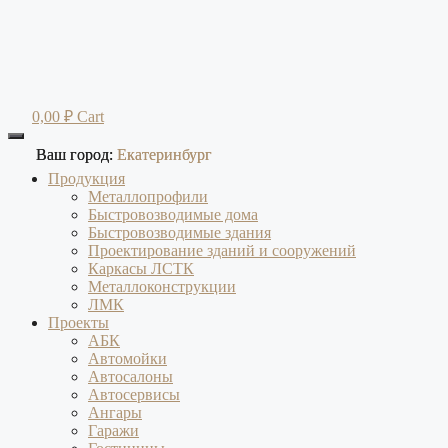
Перейти
к
содержимому
0,00
₽
Cart
Ваш город:
Ваш город:
Екатеринбург
Екатеринбург
Продукция
Металлопрофили
Быстровозводимые дома
Быстровозводимые здания
Проектирование зданий и сооружений
Каркасы ЛСТК
Металлоконструкции
ЛМК
Проекты
АБК
Автомойки
Автосалоны
Автосервисы
Ангары
Гаражи