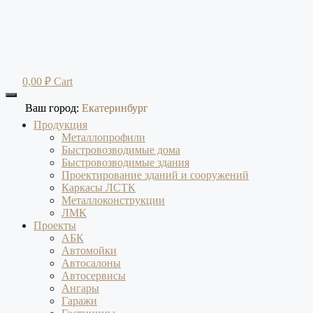
Перейти
к
содержимому
0,00
₽
Cart
Ваш город:
Ваш город:
Екатеринбург
Екатеринбург
Продукция
Металлопрофили
Быстровозводимые дома
Быстровозводимые здания
Проектирование зданий и сооружений
Каркасы ЛСТК
Металлоконструкции
ЛМК
Проекты
АБК
Автомойки
Автосалоны
Автосервисы
Ангары
Гаражи