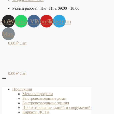
Режим работы : Пн - Пт с 09:00 - 18:00
nstagram
Whatsapp
Vk
Youtube
Telegram
Max
0,00
₽
Cart
0,00
₽
Cart
Продукция
Металлопрофили
Быстровозводимые дома
Быстровозводимые здания
Проектирование зданий и сооружений
Каркасы ЛСТК