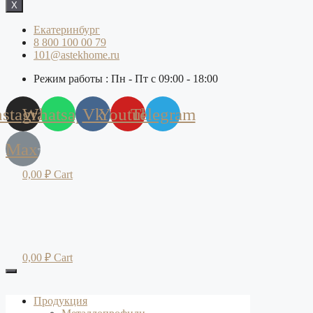
X
Екатеринбург
8 800 100 00 79
101@astekhome.ru
Режим работы : Пн - Пт с 09:00 - 18:00
nstagram
Whatsapp
Vk
Youtube
Telegram
Max
0,00
₽
Cart
0,00
₽
Cart
Продукция