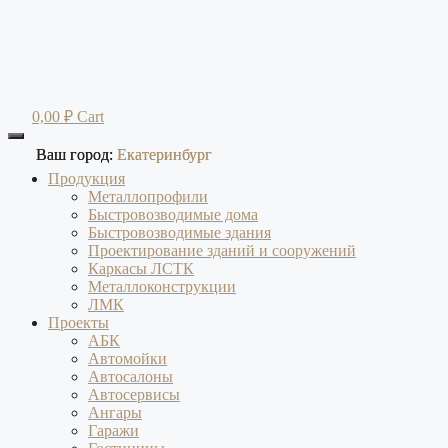
Перейти
к
содержимому
0,00
₽
Cart
Ваш город:
Ваш город:
Екатеринбург
Екатеринбург
Продукция
Металлопрофили
Быстровозводимые дома
Быстровозводимые здания
Проектирование зданий и сооружений
Каркасы ЛСТК
Металлоконструкции
ЛМК
Проекты
АБК
Автомойки
Автосалоны
Автосервисы
Ангары
Гаражи