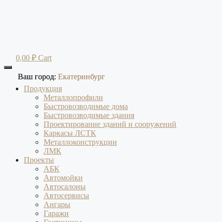
Перейти
к
содержимому
0,00
₽
Cart
Ваш город:
Ваш город:
Екатеринбург
Екатеринбург
Продукция
Металлопрофили
Быстровозводимые дома
Быстровозводимые здания
Проектирование зданий и сооружений
Каркасы ЛСТК
Металлоконструкции
ЛМК
Проекты
АБК
Автомойки
Автосалоны
Автосервисы
Ангары
Гаражи