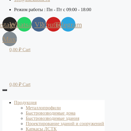
Режим работы : Пн - Пт с 09:00 - 18:00
nstagram
Whatsapp
Vk
Youtube
Telegram
Max
0,00
₽
Cart
0,00
₽
Cart
Продукция
Металлопрофили
Быстровозводимые дома
Быстровозводимые здания
Проектирование зданий и сооружений
Каркасы ЛСТК