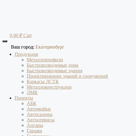
Перейти
к
содержимому
0,00
₽
Cart
Ваш город:
Ваш город:
Екатеринбург
Екатеринбург
Продукция
Металлопрофили
Быстровозводимые дома
Быстровозводимые здания
Проектирование зданий и сооружений
Каркасы ЛСТК
Металлоконструкции
ЛМК
Проекты
АБК
Автомойки
Автосалоны
Автосервисы
Ангары
Гаражи