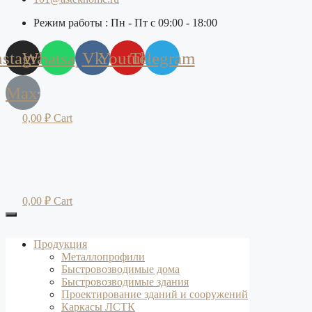
Режим работы : Пн - Пт с 09:00 - 18:00
nstagram
Whatsapp
Vk
Youtube
Telegram
Max
0,00
₽
Cart
0,00
₽
Cart
Продукция
Металлопрофили
Быстровозводимые дома
Быстровозводимые здания
Проектирование зданий и сооружений
Каркасы ЛСТК