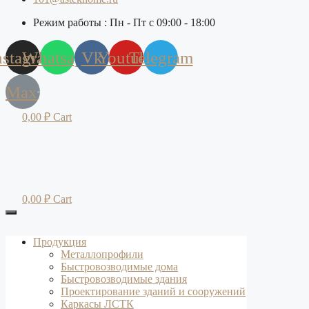
Режим работы : Пн - Пт с 09:00 - 18:00
nstagram
Whatsapp
Vk
Youtube
Telegram
Max
0,00
₽
Cart
0,00
₽
Cart
Продукция
Металлопрофили
Быстровозводимые дома
Быстровозводимые здания
Проектирование зданий и сооружений
Каркасы ЛСТК