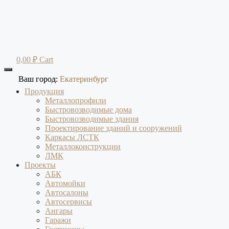
Перейти
к
содержимому
0,00
₽
Cart
Ваш город:
Ваш город:
Екатеринбург
Екатеринбург
Продукция
Металлопрофили
Быстровозводимые дома
Быстровозводимые здания
Проектирование зданий и сооружений
Каркасы ЛСТК
Металлоконструкции
ЛМК
Проекты
АБК
Автомойки
Автосалоны
Автосервисы
Ангары
Гаражи