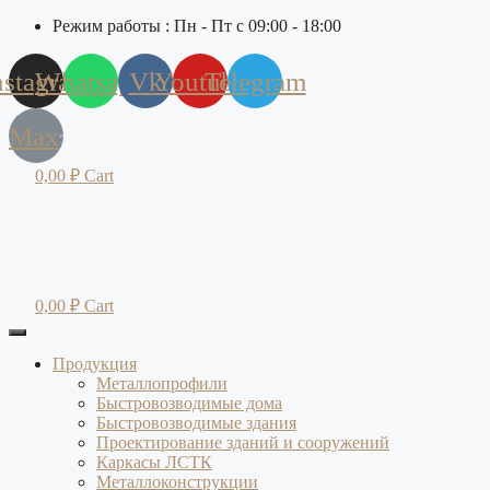
Режим работы : Пн - Пт с 09:00 - 18:00
nstagram
Whatsapp
Vk
Youtube
Telegram
Max
0,00
₽
Cart
0,00
₽
Cart
Продукция
Металлопрофили
Быстровозводимые дома
Быстровозводимые здания
Проектирование зданий и сооружений
Каркасы ЛСТК
Металлоконструкции