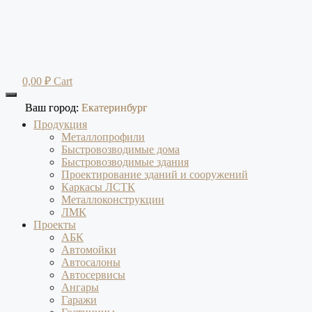
Перейти
к
содержимому
0,00
₽
Cart
Ваш город:
Ваш город:
Екатеринбург
Екатеринбург
Продукция
Металлопрофили
Быстровозводимые дома
Быстровозводимые здания
Проектирование зданий и сооружений
Каркасы ЛСТК
Металлоконструкции
ЛМК
Проекты
АБК
Автомойки
Автосалоны
Автосервисы
Ангары
Гаражи