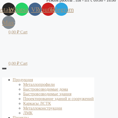
Режим работы : Пн - Пт с 09:00 - 18:00
nstagram
Whatsapp
Vk
Youtube
Telegram
Max
0,00
₽
Cart
0,00
₽
Cart
Продукция
Металлопрофили
Быстровозводимые дома
Быстровозводимые здания
Проектирование зданий и сооружений
Каркасы ЛСТК
Металлоконструкции
ЛМК
Проекты