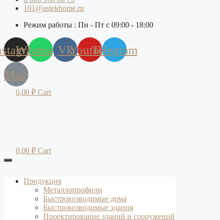
101@astekhome.ru
Режим работы : Пн - Пт с 09:00 - 18:00
nstagram
Whatsapp
Vk
Youtube
Telegram
Max
0,00
₽
Cart
0,00
₽
Cart
Продукция
Металлопрофили
Быстровозводимые дома
Быстровозводимые здания
Проектирование зданий и сооружений