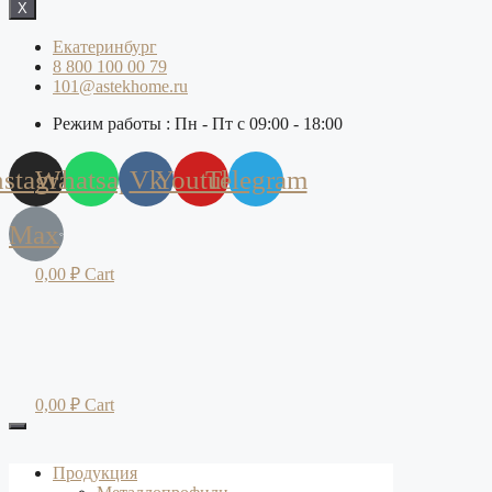
X
Екатеринбург
8 800 100 00 79
101@astekhome.ru
Режим работы : Пн - Пт с 09:00 - 18:00
nstagram
Whatsapp
Vk
Youtube
Telegram
Max
0,00
₽
Cart
0,00
₽
Cart
Продукция