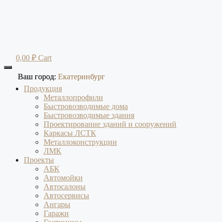
Перейти
к
содержимому
0,00
₽
Cart
Ваш город:
Ваш город:
Екатеринбург
Екатеринбург
Продукция
Металлопрофили
Быстровозводимые дома
Быстровозводимые здания
Проектирование зданий и сооружений
Каркасы ЛСТК
Металлоконструкции
ЛМК
Проекты
АБК
Автомойки
Автосалоны
Автосервисы
Ангары
Гаражи