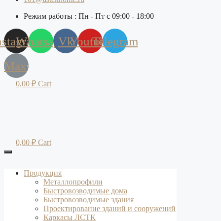
Режим работы : Пн - Пт с 09:00 - 18:00
nstagram
Whatsapp
Vk
Youtube
Telegram
Max
0,00
₽
Cart
0,00
₽
Cart
Продукция
Металлопрофили
Быстровозводимые дома
Быстровозводимые здания
Проектирование зданий и сооружений
Каркасы ЛСТК