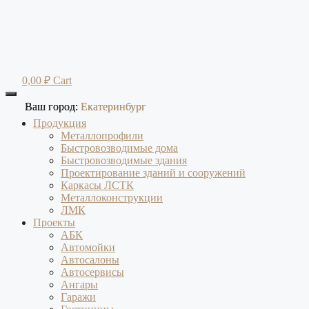
Перейти
к
содержимому
0,00
₽
Cart
Ваш город:
Ваш город:
Екатеринбург
Екатеринбург
Продукция
Металлопрофили
Быстровозводимые дома
Быстровозводимые здания
Проектирование зданий и сооружений
Каркасы ЛСТК
Металлоконструкции
ЛМК
Проекты
АБК
Автомойки
Автосалоны
Автосервисы
Ангары
Гаражи