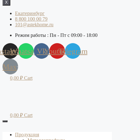
X
Екатеринбург
8 800 100 00 79
101@astekhome.ru
Режим работы : Пн - Пт с 09:00 - 18:00
nstagram
Whatsapp
Vk
Youtube
Telegram
Max
0,00
₽
Cart
0,00
₽
Cart
Продукция