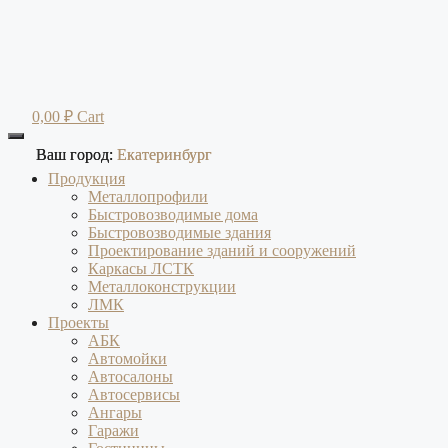
Перейти
к
содержимому
0,00
₽
Cart
Ваш город:
Ваш город:
Екатеринбург
Екатеринбург
Продукция
Металлопрофили
Быстровозводимые дома
Быстровозводимые здания
Проектирование зданий и сооружений
Каркасы ЛСТК
Металлоконструкции
ЛМК
Проекты
АБК
Автомойки
Автосалоны
Автосервисы
Ангары
Гаражи