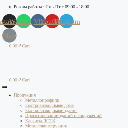
Режим работы : Пн - Пт с 09:00 - 18:00
nstagram
Whatsapp
Vk
Youtube
Telegram
Max
0,00
₽
Cart
0,00
₽
Cart
Продукция
Металлопрофили
Быстровозводимые дома
Быстровозводимые здания
Проектирование зданий и сооружений
Каркасы ЛСТК
Металлоконструкции